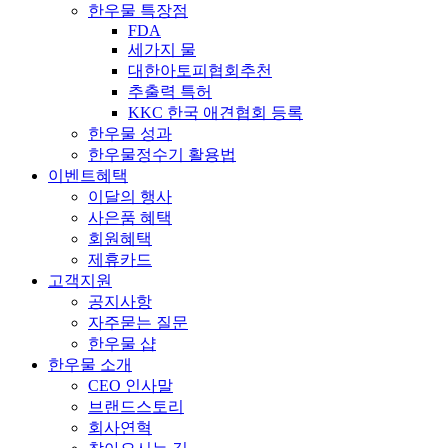
한우물 특장점
FDA
세가지 물
대한아토피협회추천
추출력 특허
KKC 한국 애견협회 등록
한우물 성과
한우물정수기 활용법
이벤트
혜택
이달의 행사
사은품 혜택
회원혜택
제휴카드
고객지원
공지사항
자주묻는 질문
한우물 샵
한우물 소개
CEO 인사말
브랜드스토리
회사연혁