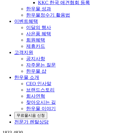
KKC 한국 애견협회 등록
한우물 성과
한우물정수기 활용법
이벤트
혜택
이달의 행사
사은품 혜택
회원혜택
제휴카드
고객지원
공지사항
자주묻는 질문
한우물 샵
한우물 소개
CEO 인사말
브랜드스토리
회사연혁
찾아오시는 길
한우물 이야기
무료물시음 신청
전문가 렌탈상담
1833-4830