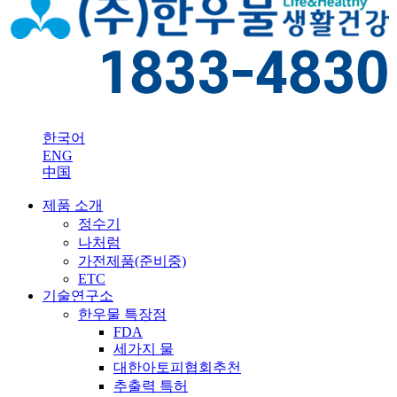
한국어
ENG
中国
제품 소개
정수기
나처럼
가전제품(준비중)
ETC
기술연구소
한우물 특장점
FDA
세가지 물
대한아토피협회추천
추출력 특허