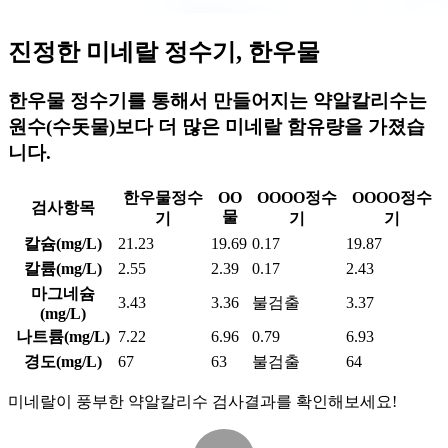
진정한 미네랄 정수기,
한우물
한우물 정수기를 통해서 만들어지는 약알칼리수는
원수(수돗물)보다 더 많은 미네랄 함유량을 가졌습
니다.
한우물정수
OO
OOOO정수
OOOO정수
검사항목
물
기
기
기
칼슘(mg/L)
21.23
19.69
0.17
19.87
칼륨(mg/L)
2.55
2.39
0.17
2.43
마그네슘
3.43
3.36
불검출
3.37
(mg/L)
나트륨(mg/L)
7.22
6.96
0.79
6.93
경도(mg/L)
67
63
불검출
64
미네랄이 풍부한 약알칼리수 검사결과를 확인해보세요!